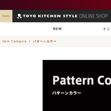
menu
NEW
イン
Item Category
/
パターンカラー