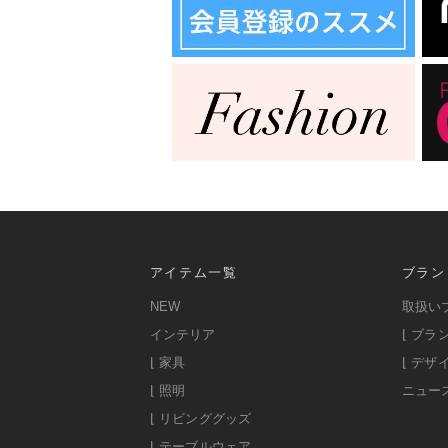
アイテム一覧
ブラン
NEW
取扱い
インテリア
⌊ ブラ
⌊ 家具
⌊ デザ
⌊ 照明
ニュー
⌊ リビンググッズ
⌊ テーブルウェア