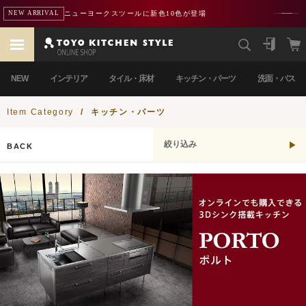
ニューヨークスツールに新色10色が登場
NEW ARRIVAL
NEW
インテリア
タイル・床材
キッチン・パーツ
洗面・バス
Item Category
/
キッチン・パーツ
絞り込み
BACK