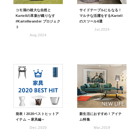
コモ湖の雄大な自然と
サイドテーブルにもなる！
Kartellの革新が織りなす
マルチな活躍をするKartell
#Kartellwander プロジェク
のスツール6選
ト
Jul,2024
Aug,2024
発表！2020ベストヒットア
新生活におすすめ！アイテ
イテム ～家具編～
ム特集
Dec,2020
Mar,2019