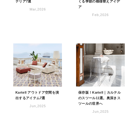
テリア7選
くる季節の模様替えアイデ
ア
Mar,2026
Feb,2026
Kartell アウトドア空間を演
保存版！Kartell｜カルテル
出するアイテム7選
のスツール11選。奥深きス
ツールの世界へ
Jun,2025
Jun,2025