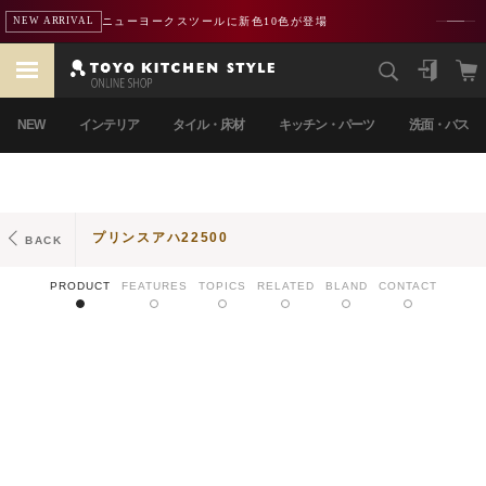
ニューヨークスツールに新色10色が登場
NEW ARRIVAL
NEW
インテリア
タイル・床材
キッチン・パーツ
洗面・バス
プリンスアハ22500
BACK
PRODUCT
FEATURES
TOPICS
RELATED
BLAND
CONTACT