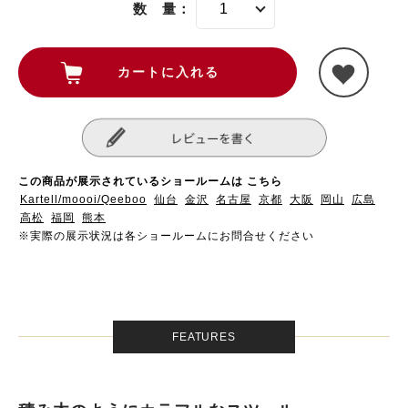
数 量：
この商品が展示されているショールームは こちら
Kartell/moooi/Qeeboo
仙台
金沢
名古屋
京都
大阪
岡山
広島
高松
福岡
熊本
※実際の展示状況は各ショールームにお問合せください
FEATURES