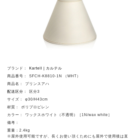
ブランド：
Kartell | カルテル
商品番号：
SFCH-K8810-1N （WHT）
商品名：
プリンスアハ
配送区分
：
区分3
サイズ：
φ30/H43cm
材質：
ポリプロピレン
カラー：
ワックスホワイト（不透明）［1N/wax white］
備考：
重量：2.4kg
※屋外使用可能ですが、長くお使い頂くためにも屋外で使用後は直