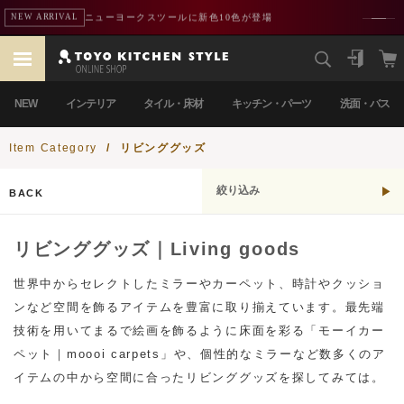
熊本地震による配送遅延のお知らせ
重要
NEW
インテリア
タイル・床材
キッチン・パーツ
洗面・バス
Item Category
/
リビンググッズ
絞り込み
BACK
リビンググッズ｜Living goods
世界中からセレクトしたミラーやカーペット、時計やクッショ
ンなど空間を飾るアイテムを豊富に取り揃えています。最先端
技術を用いてまるで絵画を飾るように床面を彩る「モーイカー
ペット｜moooi carpets」や、個性的なミラーなど数多くのア
イテムの中から空間に合ったリビンググッズを探してみては。