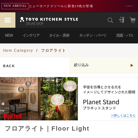
ニューヨークスツールに新色10色が登場
NEW ARRIVAL
NEW
インテリア
タイル・床材
キッチン・パーツ
洗面・バス
Item Category
/
フロアライト
絞り込み
BACK
フロアライト｜Floor Light